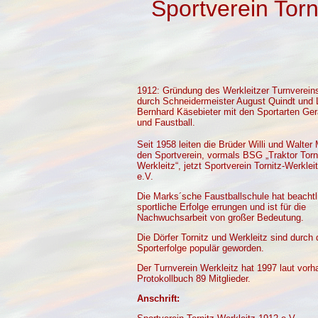
Sportverein Torn
1912: Gründung des Werkleitzer Turnverei
durch Schneidermeister August Quindt und 
Bernhard Käsebieter mit den Sportarten Ger
und Faustball.
Seit 1958 leiten die Brüder Willi und Walter
den Sportverein, vormals BSG „Traktor Torn
Werkleitz“, jetzt Sportverein Tornitz-Werklei
e.V.
Die Marks´sche Faustballschule hat beachtl
sportliche Erfolge errungen und ist für die
Nachwuchsarbeit von großer Bedeutung.
Die Dörfer Tornitz und Werkleitz sind durch 
Sporterfolge populär geworden.
Der Turnverein Werkleitz hat 1997 laut vo
Protokollbuch 89 Mitglieder.
Anschrift: